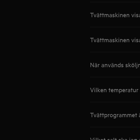
Tvättmaskinen visa
Tvättmaskinen visa
När används skölj
Vilken temperatur
Tvättprogrammet ä
Vilket salt ska ja