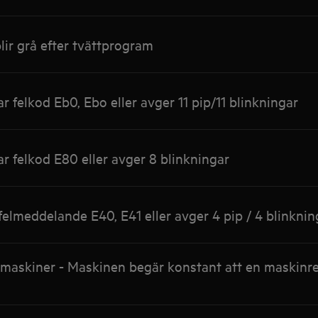
lir grå efter tvättprogram
 felkod Eb0, Ebo eller avger 11 pip/11 blinkningar
r felkod E80 eller avger 8 blinkningar
felmeddelande E40, E41 eller avger 4 pip / 4 blinknin
maskiner - Maskinen begär konstant att en maskinr