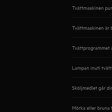
Tvättmaskinen pum
Tvättmaskinen är b
Tvättprogrammet är
Lampan inuti tvät
Sköljmedlet går di
Mörka eller bruna 