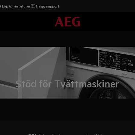
 köp & fria returer
Trygg support
Stöd för Tvättmaskiner