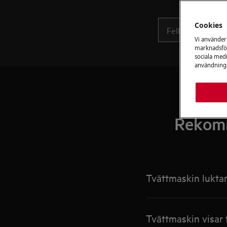
Cookies
Vi använder
marknadsför
sociala medi
användninge
Rekomm
Tvättmaskin luktar
Tvättmaskin visar 