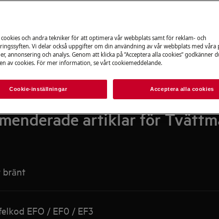
Sök bland våra supportartiklar
 cookies och andra tekniker för att optimera vår webbplats samt för reklam- och
ingssyften. Vi delar också uppgifter om din användning av vår webbplats med våra
er, annonsering och analys. Genom att klicka på ”Acceptera alla cookies” godkänner d
n av cookies. För mer information, se vårt cookiemeddelande.
Cookie-inställningar
Acceptera alla cookies
enderade artiklar för Tvättm
 bränt
felkod EFO / EF0 / EF3