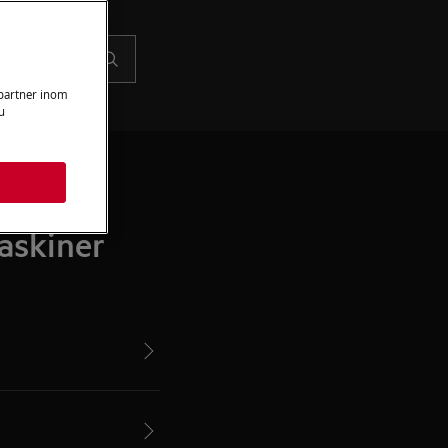
 partner inom
u
askiner