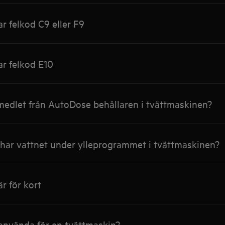
r felkod C9 eller F9
r felkod E10
medlet från AutoDose behållaren i tvättmaskinen?
 har vattnet under ylleprogrammet i tvättmaskinen?
r för kort
g använda för en tvättmaskin?