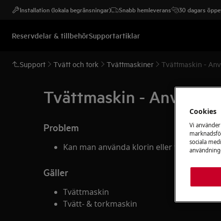
Installation (lokala begränsningar)
Snabb hemleverans
30 dagars öppet
Reservdelar & tillbehör
Supportartiklar
Support
Tvätt och tork
Tvättmaskiner
Tvättmaskin - Anv
Tvättmaskin - Använda k
Cookies
Problem
Vi använder
marknadsför
sociala medi
Kan man använda klorin eller färgningsme
användninge
Gäller
Tvättmaskin
Tvätt- & torkmaskin