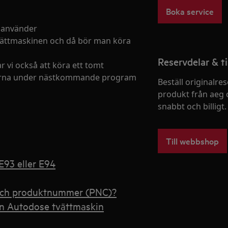
Boka service
n använder
i tvättmaskinen och då bör man köra
Reservdelar & ti
 vi också att köra ett tomt
äderna under nästkommande program
Beställ originalres
produkt från aeg 
snabbt och billigt.
Till webbshop
E93 eller E94
 och produktnummer (PNC)?
min Autodose tvättmaskin