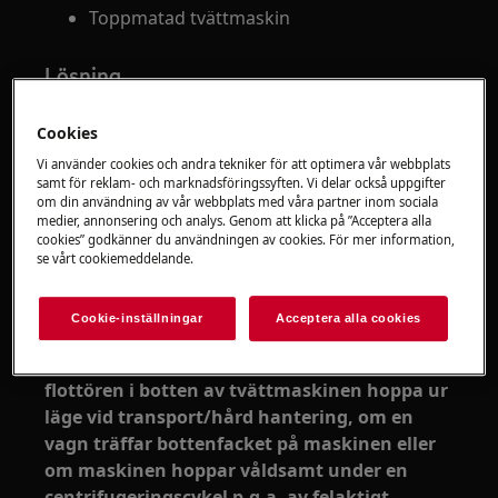
Toppmatad tvättmaskin
Lösning
1. På nyinstallerade tvättmaskiner, när du
Cookies
använder den för första gången, kan
Vi använder cookies och andra tekniker för att optimera vår webbplats
maskinen börja pumpa vatten kontinuerligt.
samt för reklam- och marknadsföringssyften. Vi delar också uppgifter
om din användning av vår webbplats med våra partner inom sociala
Detta problem kan lösas genom att
medier, annonsering och analys. Genom att klicka på ”Acceptera alla
återställa apparaten.
cookies” godkänner du användningen av cookies. För mer information,
se vårt cookiemeddelande.
För att återställa den, stäng av
strömförsörjningen och slå på den igen
efter ungefär en minut.
Cookie-inställningar
Acceptera alla cookies
2. På tvättmaskiner med Aqua Control kan
flottören i botten av tvättmaskinen hoppa ur
läge vid transport/hård hantering, om en
vagn träffar bottenfacket på maskinen eller
om maskinen hoppar våldsamt under en
centrifugeringscykel p.g.a. av felaktigt