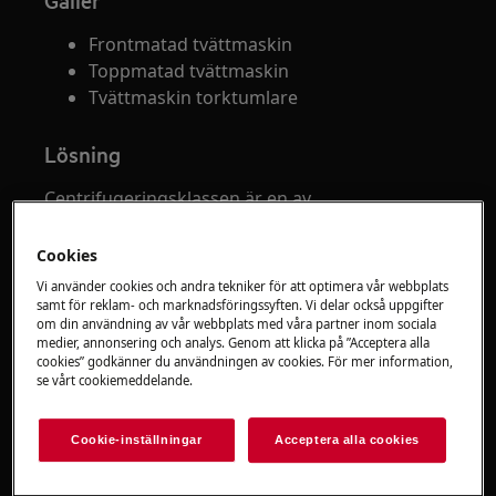
Gäller
Frontmatad tvättmaskin
Toppmatad tvättmaskin
Tvättmaskin torktumlare
Lösning
Centrifugeringsklassen är en av
nyckelkategorierna som moderna modeller av
tvättmaskiner utvärderas efter: ju högre klass,
Cookies
desto snabbare roterar trumman under
Vi använder cookies och andra tekniker för att optimera vår webbplats
centrifugeringscykeln, och desto mindre blöt
samt för reklam- och marknadsföringssyften. Vi delar också uppgifter
om din användning av vår webbplats med våra partner inom sociala
blir tvätten i slutändan. Tvättens restfukthalt
medier, annonsering och analys. Genom att klicka på ”Acceptera alla
beror på centrifugeringsklassen.
cookies” godkänner du användningen av cookies. För mer information,
se vårt cookiemeddelande.
Centrifugeringsklass i en tvättmaskin - den
påverkas av centrifugeringshastigheten, dess
Cookie-inställningar
Acceptera alla cookies
längd och utformningen av
tvättmaskinstrumman.