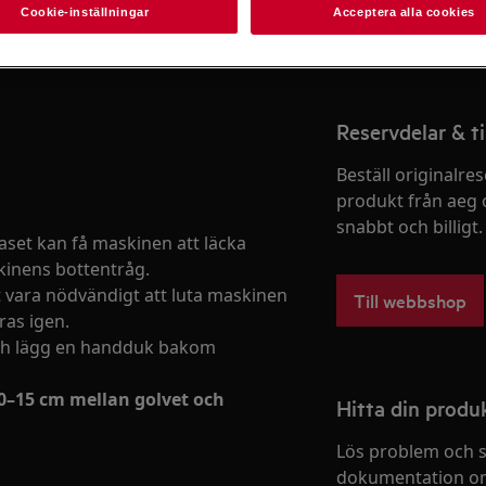
Cookie-inställningar
Acceptera alla cookies
Boka service
Reservdelar & ti
Beställ originalres
produkt från aeg 
snabbt och billigt.
aset kan få maskinen att läcka
skinens bottentråg.
 vara nödvändigt att luta maskinen
Till webbshop
ras igen.
och lägg en handduk bakom
0–15 cm mellan golvet och
Hitta din prod
Lös problem och s
dokumentation om