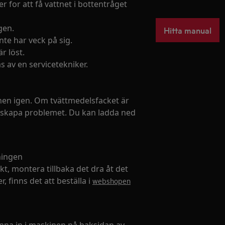
r for att få vattnet i bottentråget
gen.
Hitta manual
nte har veck på sig.
r löst.
 av en servicetekniker.
nen igen. Om tvättmedelsfacket är
ch skapa problemet. Du kan ladda ned
ningen
kt, montera tillbaka det dra åt det
, finns det att beställa i
webshopen