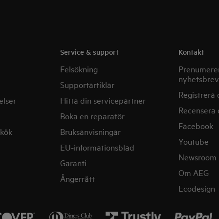
Service & support
Kontakt
Felsökning
Prenumerer
nyhetsbrev
Supportartiklar
Registrera 
elser
Hitta din servicepartner
Recensera 
Boka en reparatör
Facebook
mkök
Bruksanvisningar
Youtube
EU-informationsblad
Newsroom
Garanti
Om AEG
Ångerrätt
Ecodesign