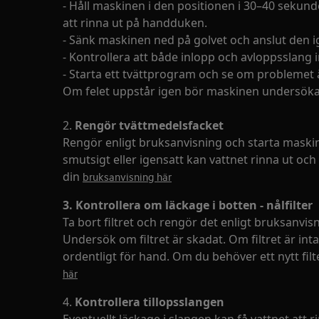
- Håll maskinen i den positionen i 30–40 sekunde
att rinna ut på handduken.
- Sänk maskinen ned på golvet och anslut den i
- Kontrollera att både inlopp och avloppsslang i
- Starta ett tvättprogram och se om problemet ä
Om felet uppstår igen bör maskinen undersökas
2.
Rengör tvättmedelsfacket
Rengör enligt bruksanvisning och starta maski
smutsigt eller igensatt kan vattnet rinna ut o
din
bruksanvisning här
3. Kontrollera om läckage i botten - nålfilter
Ta bort filtret och rengör det enligt bruksanvis
Undersök om filtret är skadat. Om filtret är inta
ordentligt för hand. Om du behöver ett nytt filter
här
4.
Kontrollera tillopsslangen