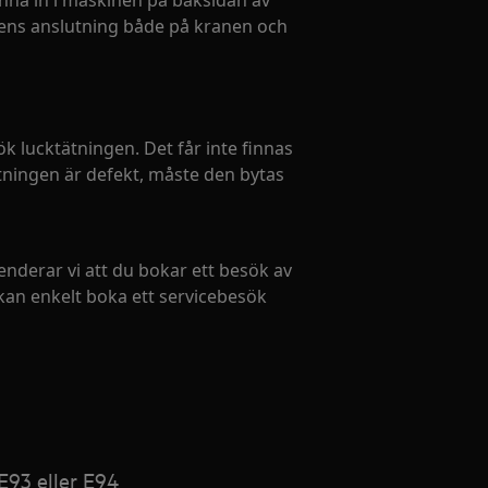
rinna in i maskinen på baksidan av
gens anslutning både på kranen och
 lucktätningen. Det får inte finnas
ätningen är defekt, måste den bytas
derar vi att du bokar ett besök av
 kan enkelt boka ett servicebesök
E93 eller E94