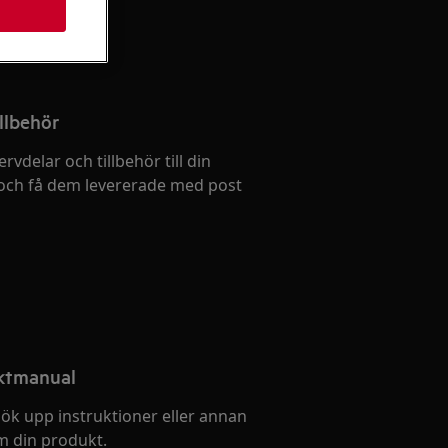
llbehör
ervdelar och tillbehör till din
och få dem levererade med post
uktmanual
ök upp instruktioner eller annan
 din produkt.