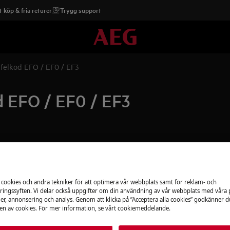
 köp & fria returer
Trygg support
 felkod EFO / EF0 / EF3
d EFO / EF0 / EF3
Boka service
Är din produkt i b
gärna. Alla våra te
 cookies och andra tekniker för att optimera vår webbplats samt för reklam- och
ingssyften. Vi delar också uppgifter om din användning av vår webbplats med våra
använder oss bara
er, annonsering och analys. Genom att klicka på ”Acceptera alla cookies” godkänner d
den
erbjuder vi reparati
n av cookies. För mer information, se vårt cookiemeddelande.