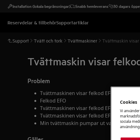
Installation (lokala begränsningar)
Snabb hemleverans
30 dagars öppet
Reservdelar & tillbehör
Supportartiklar
Support
Tvätt och tork
Tvättmaskiner
Tvättmaskin visar
Tvättmaskin visar felko
Problem
Tvättmaskinen visar felkod EF0
Felkod EFO
Cookies
Tvättmaskinen visar felkod EFO
Vi använder
Tvättmaskinen visar felkod EF3
marknadsför
sociala medi
Min tvättmaskin pumpar ut vatten hela ti
användninge
Gäller