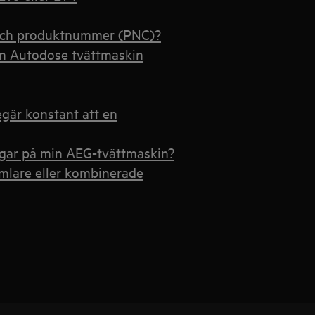
 och produktnummer (PNC)?
min Autodose tvättmaskin
gär konstant att en
ingar på min AEG-tvättmaskin?
umlare eller kombinerade