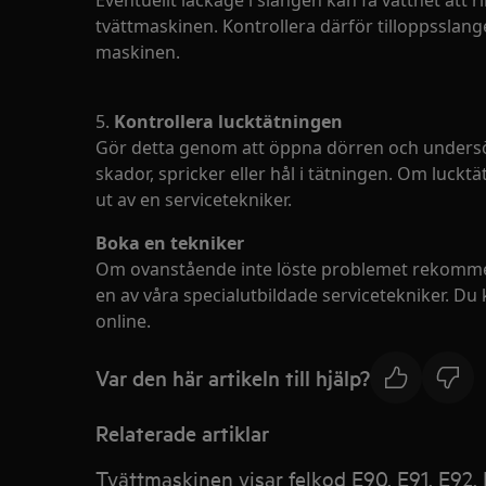
Eventuellt läckage i slangen kan få vattnet att 
tvättmaskinen. Kontrollera därför tilloppsslan
maskinen.
5.
Kontrollera lucktätningen
Gör detta genom att öppna dörren och undersök
skador, spricker eller hål i tätningen. Om luckt
ut av en servicetekniker.
Boka en tekniker
Om ovanstående inte löste problemet rekommen
en av våra specialutbildade servicetekniker. Du
online.
Var den här artikeln till hjälp?
Relaterade artiklar
Tvättmaskinen visar felkod E90, E91, E92, 