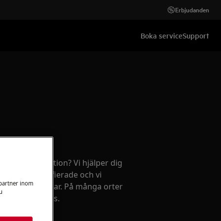
Erbjudanden
Boka service
Support
ehov av reparation? Vi hjälper dig
kniker är certifierade och vi
 partner inom
 av originaldelar. På många orter
u
on till fast pris.