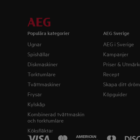
Populära kategorier
AEG Sverige
Ugnar
AEG i Sverige
Spishällar
Kampanjer
Diskmaskiner
Priser & Utmärk
Torktumlare
Recept
Tvättmaskiner
Skapa ditt drö
Frysar
Köpguider
Kylskåp
Kombinerad tvättmaskin
och torktumlare
Köksfläktar