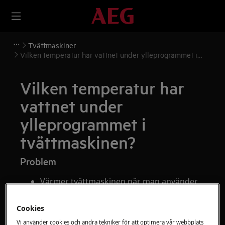
Tvättmaskiner
Vilken temperatur har vattnet under ylleprogrammet i
tvättmaskinen?
Vilken temperatur har
vattnet under
ylleprogrammet i
tvättmaskinen?
Problem
Värmer tvättmaskinen när man använder
läget "kall" på ylleprogrammet?
Cookies
Gäller
Vi använder cookies och andra tekniker för att optimera vår webbplats