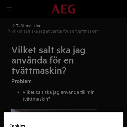
Tvättmaskiner
Vilket salt ska jag använda för en tvättmaskin?
Vilket salt ska jag
använda för en
tvättmaskin?
Problem
Vilket salt ska jag använda till min
tvättmaskin?
Cookies