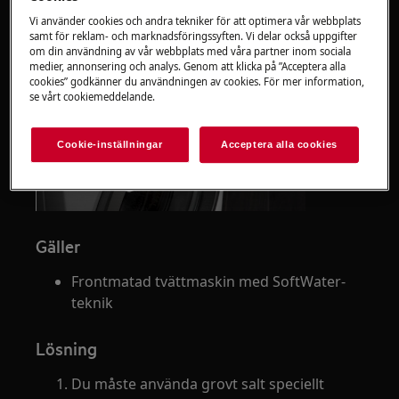
Vi använder cookies och andra tekniker för att optimera vår webbplats
samt för reklam- och marknadsföringssyften. Vi delar också uppgifter
om din användning av vår webbplats med våra partner inom sociala
medier, annonsering och analys. Genom att klicka på ”Acceptera alla
cookies” godkänner du användningen av cookies. För mer information,
se vårt cookiemeddelande.
Cookie-inställningar
Acceptera alla cookies
Gäller
Frontmatad tvättmaskin med SoftWater-
teknik
Lösning
Du måste använda grovt salt speciellt