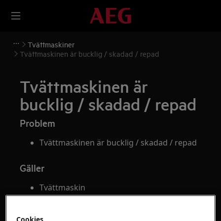
Tvättmaskiner
Tvättmaskinen är bucklig / skadad / repad
Tvättmaskinen är
bucklig / skadad / repad
Problem
Tvättmaskinen är bucklig / skadad / repad
Gäller
Tvättmaskin
Kombinerad tvätt & tork
Cookies