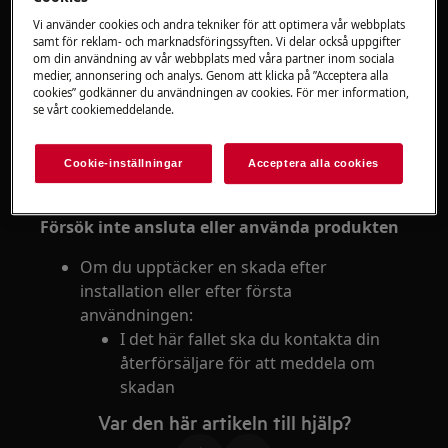
Lösning
Vi använder cookies och andra tekniker för att optimera vår webbplats
samt för reklam- och marknadsföringssyften. Vi delar också uppgifter
Om du upptäcker en skada när du plockar
om din användning av vår webbplats med våra partner inom sociala
upp produkten:
medier, annonsering och analys. Genom att klicka på ”Acceptera alla
Kontakta återförsäljaren omedelbart
cookies” godkänner du användningen av cookies. För mer information,
se vårt cookiemeddelande.
för att meddela att det blev en skada
på produkten under leveransen.
Återförsäljarens telefonnummer
Cookie-inställningar
Acceptera alla cookies
finns på fakturan eller följesedeln
Försök inte ansluta eller använda produkten
Om du upptäcker en skada efter
installation eller efter första
användningen:
I det här fallet ska du kontakta din
återförsäljare för att meddela om
skadan
Var den här artikeln till hjälp?