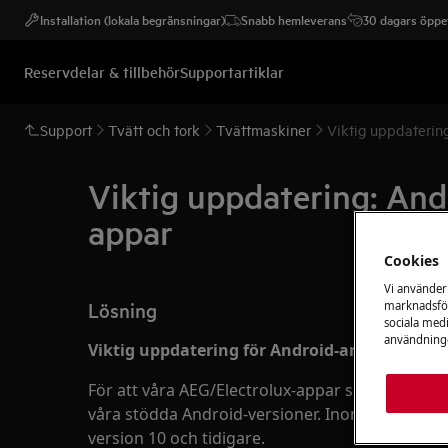
Installation (lokala begränsningar)
Snabb hemleverans
30 dagars öppet
Reservdelar & tillbehör
Supportartiklar
Support
Tvätt och tork
Tvättmaskiner
Viktig uppdatering
Viktig uppdatering: Andr
appar
Cookies
Vi använder
Lösning
marknadsför
sociala medi
användninge
Viktig uppdatering för Android-användare:
För att våra AEG/Electrolux-appar ska fungera 
våra stödda Android-versioner. Inom kort komme
version 10 och tidigare.