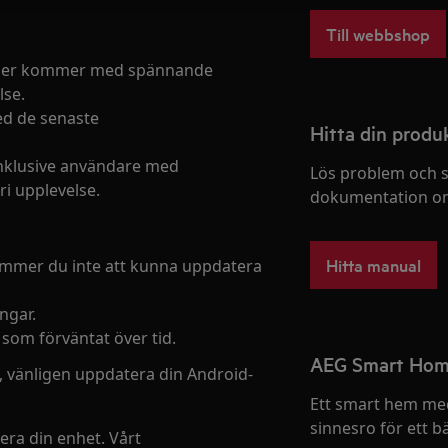
Till webbshop
ioner kommer med spännande
lse.
ed de senaste
Hitta din prod
a, inklusive användare med
Lös problem och s
i upplevelse.
dokumentation om
Hitta manual
ommer du inte att kunna uppdatera
ngar.
 som förväntat över tid.
AEG Smart Ho
n, vänligen uppdatera din Android-
Ett smart hem me
sinnesro för ett bä
tera din enhet. Vårt