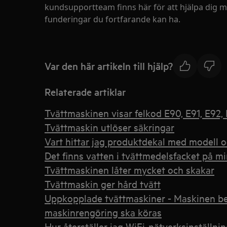
kundsupportteam finns här för att hjälpa dig me
funderingar du fortfarande kan ha.
Var den här artikeln till hjälp?
Relaterade artiklar
Tvättmaskinen visar felkod E90, E91, E92, 
Tvättmaskin utlöser säkringar
Vart hittar jag produktdekal med modell
Det finns vatten i tvättmedelsfacket på 
Tvättmaskinen låter mycket och skakar
Tvättmaskin ger hård tvätt
Uppkopplade tvättmaskiner - Maskinen be
maskinrengöring ska köras
Hur återställer jag WiFi-nätverksinställn