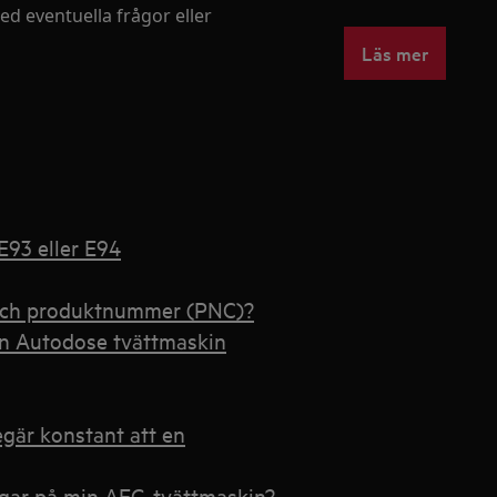
d eventuella frågor eller
Läs mer
E93 eller E94
 och produktnummer (PNC)?
min Autodose tvättmaskin
gär konstant att en
ingar på min AEG-tvättmaskin?