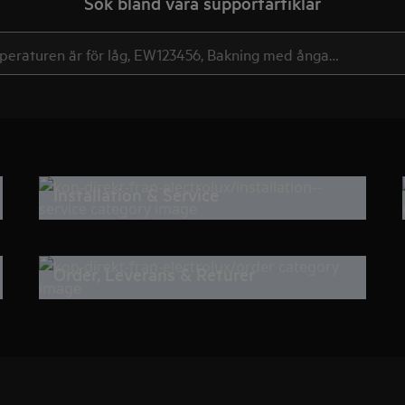
Sök bland våra supportartiklar
Installation & Service
Order, Leverans & Returer