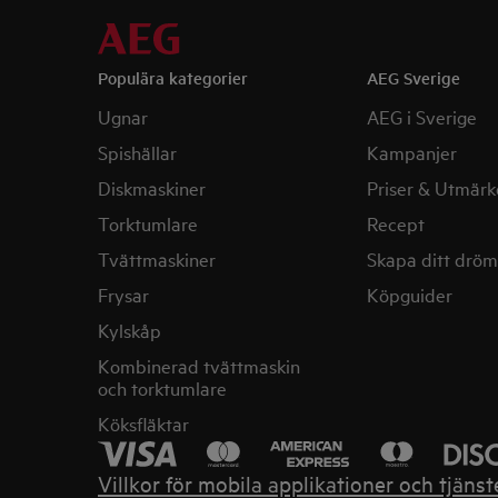
Populära kategorier
AEG Sverige
Ugnar
AEG i Sverige
Spishällar
Kampanjer
Diskmaskiner
Priser & Utmärk
Torktumlare
Recept
Tvättmaskiner
Skapa ditt drö
Frysar
Köpguider
Kylskåp
Kombinerad tvättmaskin
och torktumlare
Köksfläktar
Villkor för mobila applikationer och tjänst