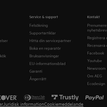
Service & support
Kontakt
Felsökning
Prenumerer
nyhetsbrev
Supportartiklar
Registrera 
elser
Hitta din servicepartner
Recensera 
Boka en reparatör
Facebook
mkök
Bruksanvisningar
Youtube
EU-informationsblad
Newsroom
Garanti
Om AEG
Ångerrätt
Ecodesign
er
Juridisk information
Cookiemeddelande