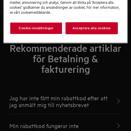
medier, annonsering och analys. Genom att klicka på ”Acceptera alla
cookies” godkänner du användningen av cookies. För mer information,
se vårt cookiemeddelande.
Cookie-inställningar
Acceptera alla cookies
Rekommenderade artiklar
för Betalning &
fakturering
Jag har inte fått min rabattkod efter att
jag anmält mig till nyhetsbrevet
Min rabattkod fungerar inte