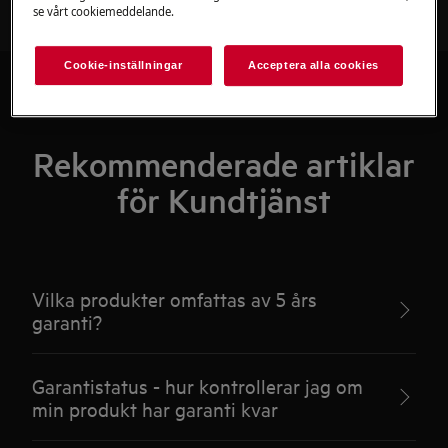
se vårt cookiemeddelande.
Cookie-inställningar
Acceptera alla cookies
Rekommenderade artiklar
för Kundtjänst
Vilka produkter omfattas av 5 års
garanti?
Garantistatus - hur kontrollerar jag om
min produkt har garanti kvar