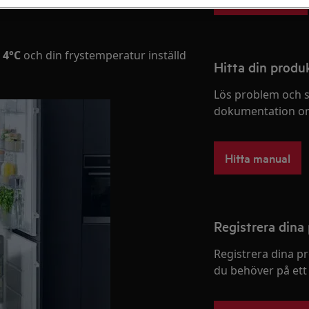
å
4°C
och din frystemperatur inställd
Hitta din prod
Lös problem och s
dokumentation om
Hitta manual
Registrera dina
Registrera dina p
du behöver på ett