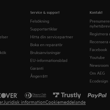
Service & support
Kontakt
Felsökning
Prenumerer
nyhetsbrev
Supportartiklar
Registrera 
elser
Hitta din servicepartner
Recensera 
Boka en reparatör
Facebook
mkök
Bruksanvisningar
Youtube
EU-informationsblad
Newsroom
Garanti
Om AEG
Ångerrätt
Ecodesign
er
Juridisk information
Cookiemeddelande