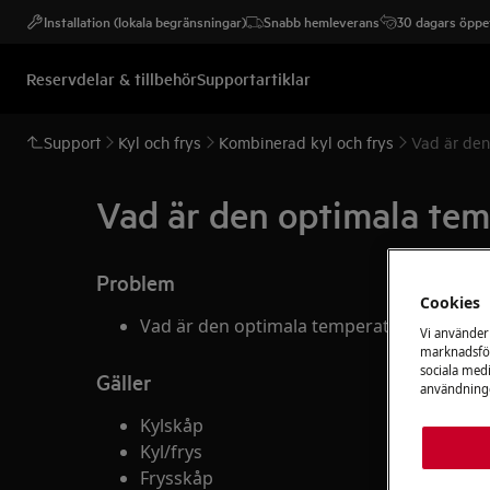
Installation (lokala begränsningar)
Snabb hemleverans
30 dagars öppet
Reservdelar & tillbehör
Supportartiklar
Support
Kyl och frys
Kombinerad kyl och frys
Vad är den
Vad är den optimala temp
Problem
Cookies
Vad är den optimala temperaturen i kylen 
Vi använder
marknadsför
sociala medi
Gäller
användninge
Kylskåp
Kyl/frys
Frysskåp