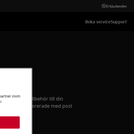
Erbjudanden
Boka service
Support
llbehör
 partner inom
ervdelar och tillbehör till din
u
och få dem levererade med post