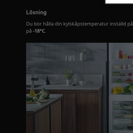
Lösning
Du bör hålla din kylskåpstemperatur inställd p
på
-18°C
.