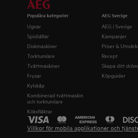
Populära kategorier
AEG Sverige
Ugnar
AEG i Sverige
Spishällar
Kampanjer
Diskmaskiner
Priser & Utmärk
Torktumlare
Recept
Tvättmaskiner
Skapa ditt drö
Frysar
Köpguider
Kylskåp
Kombinerad tvättmaskin
och torktumlare
Köksfläktar
Villkor för mobila applikationer och tjänst