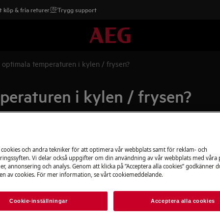
 köp & fria returer
Trygg support
 optimala temperaturen i kylen / frysen?
eraturen i kylen / frysen?
Reservdelar & ti
/ frysen?
 cookies och andra tekniker för att optimera vår webbplats samt för reklam- och
ingssyften. Vi delar också uppgifter om din användning av vår webbplats med våra
Beställ originalres
er, annonsering och analys. Genom att klicka på ”Acceptera alla cookies” godkänner d
produkt från aeg 
n av cookies. För mer information, se vårt cookiemeddelande.
snabbt och billigt.
Cookie-inställningar
Acceptera alla cookies
Till webbshop