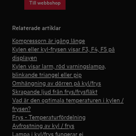
Till webbshop
Relaterade artiklar
Kompressorn är igång länge
Kylen eller kyl-frysen visar F3, F4, F5 på
displayen
Kylen visar larm, röd varningslampa,
blinkande triangel eller pip
Omhängning av dörren på kyl/frys
Skrapande ljud från frys/frysfläkt
Vad är den optimala temperaturen i kylen /
frysen?
Frys - Temperaturfördelning
Avfrostning av kyl / frys
Lampa i kyl/frys fungerar ej