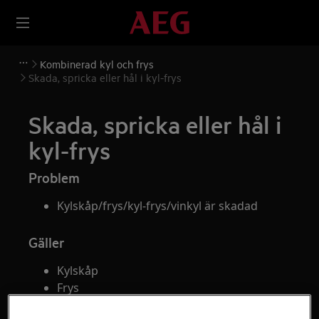
Kombinerad kyl och frys
Skada, spricka eller hål i kyl-frys
Skada, spricka eller hål i
kyl-frys
Problem
Kylskåp/frys/kyl-frys/vinkyl är skadad
Gäller
Kylskåp
Frys
Kyl-frys