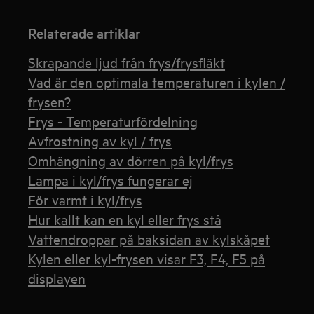
Relaterade artiklar
Skrapande ljud från frys/frysfläkt
Vad är den optimala temperaturen i kylen /
frysen?
Frys - Temperaturfördelning
Avfrostning av kyl / frys
Omhängning av dörren på kyl/frys
Lampa i kyl/frys fungerar ej
För varmt i kyl/frys
Hur kallt kan en kyl eller frys stå
Vattendroppar på baksidan av kylskåpet
Kylen eller kyl-frysen visar F3, F4, F5 på
displayen