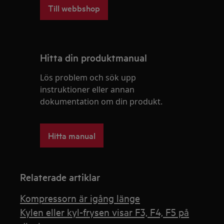
Till webbshop
Hitta din produktmanual
Lös problem och sök upp
instruktioner eller annan
dokumentation om din produkt.
Hitta manual
Relaterade artiklar
Kompressorn är igång länge
Kylen eller kyl-frysen visar F3, F4, F5 på