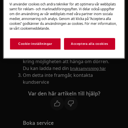
Integrerat kylskåp
Vi använder cookies och andra tekniker för att optimera vår webbplats
Integrerat frysskåp
samt för reklam- och marknadsföringssyften. Vi delar också uppgifter
Kombinerad kyl-frys
om din användning av vår webbplats med våra partner inom sociala
medier, annonsering och analys. Genom att klicka på ”Acceptera alla
cookies” godkänner du användningen av cookies. För mer information,
Lösning
se vårt cookiemeddelande.
Omhängning av dörren på både kylskåp
Cookie-inställningar
Acceptera alla cookies
och frysskåp är vanligtvis möjlig
Se bruksanvisning eller installationsguiden
kring möjligheten att hänga om dörren.
Du kan ladda ned din
bruksanvisning här
Om detta inte framgår, kontakta
kundservice
Var den här artikeln till hjälp?
Boka service