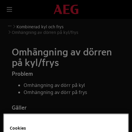
Kombinerad kyl och frys
Omhängning av dörren på kyl/frys
Omhängning av dörren
på kyl/frys
Problem
Omhängning av dörr på kyl
Omhängning av dörr på frys
Gäller
Fristående kylskåp
Fristående frys
Cookies