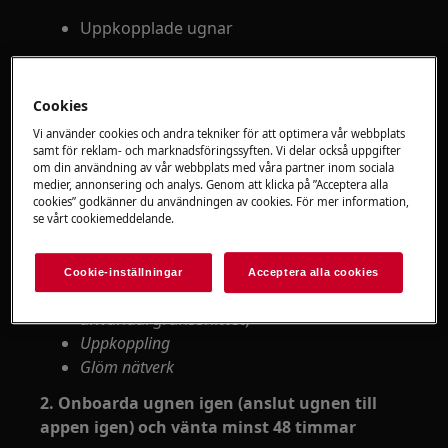
Uppkopplade ugnar
Lösning
Cookies
Om meddelandet "
Kunde inte slutföra
Vi använder cookies och andra tekniker för att optimera vår webbplats
uppdateringen
" visas i appen rekommenderar vi
samt för reklam- och marknadsföringssyften. Vi delar också uppgifter
följande steg:
om din användning av vår webbplats med våra partner inom sociala
medier, annonsering och analys. Genom att klicka på ”Acceptera alla
cookies” godkänner du användningen av cookies. För mer information,
1. Ta bort den befintliga WiFi-anslutningen i
se vårt cookiemeddelande.
ugnen genom att klicka på:
Inställningar
(inställningsstegen kan skilja
Cookie-inställningar
Acceptera alla cookies
sig något beroende på
användargränssnittet)
Uppkoppling
Glöm nätverk
2. Onboarda ugnen igen (anslut ugnen till
appen igen) och vänta minst 48 timmar