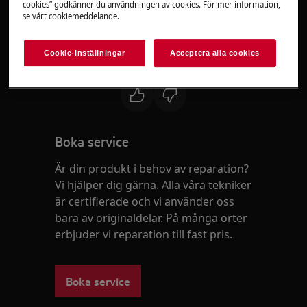
cookies” godkänner du användningen av cookies. För mer information,
Bryt strömmen till ugnen i 30 sekunder
se vårt cookiemeddelande.
Om problem kvarstår, klicka på Boka
service uppe till höger här på sidan
Cookie-inställningar
Acceptera alla cookies
Var den här artikeln till hjälp?
Boka service
Är din produkt i behov av reparation?
Vi hjälper dig gärna. Alla våra tekniker
är certifierade och vi använder oss
bara av originaldelar. På många orter
erbjuder vi reparation till fast pris.
Boka service