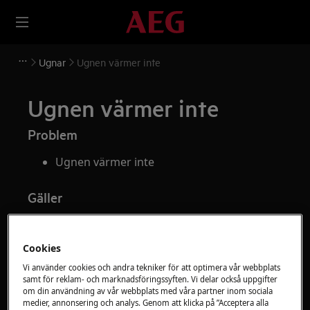
Ugnar
Ugnen värmer inte
Ugnen värmer inte
Problem
Ugnen värmer inte
Gäller
Spis
Ugn
Cookies
Vi använder cookies och andra tekniker för att optimera vår webbplats
Lösning
samt för reklam- och marknadsföringssyften. Vi delar också uppgifter
om din användning av vår webbplats med våra partner inom sociala
Kontrollera säkringarna/propparna
medier, annonsering och analys. Genom att klicka på ”Acceptera alla