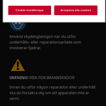
VARNING!
RISK FÖR ÖGONSKADA
Cookie-inställningar
Acceptera alla cookies
Använd skyddsglasögon när du utför
underhålls- eller reparationsarbete som
involverar fjädrar.
VARNING!
RISK FÖR BRÄNNSKADOR
Innan du utför någon reparation eller underhåll
ska du försäkra dig om att apparaten inte är
varm.