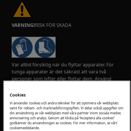
VARNING!
RISK FÖR SKADA
Var alltid försiktig när du flyttar apparater. För
tunga apparater är det säkrast att vara två
personer som lyfter eller flyttar dem. Använd
alltid skyddshandskar och skyddsskor. Bär
skyddshandskar hela tiden för att skydda dig
Cookies
mot skärsår från vassa kanter.
Vi använder cookies och andra tekniker för att optimera vår webbplats
samt för reklam- och marknadsföringssyften. Vi delar också uppgifter om
din användning av vår webbplats med våra partner inom sociala medier,
annonsering och analys. Genom att klicka på ”Acceptera alla cookies”
godkänner du användningen av cookies. För mer information, se vårt
cookiemeddelande.