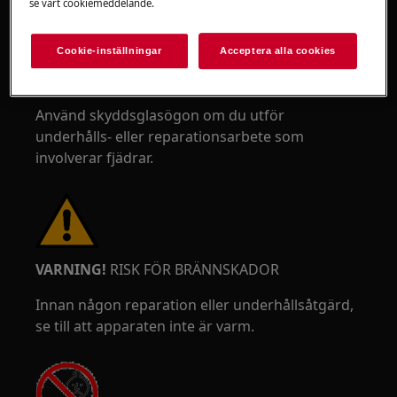
se vårt cookiemeddelande.
Cookie-inställningar
Acceptera alla cookies
Använd skyddsglasögon om du utför
underhålls- eller reparationsarbete som
involverar fjädrar.
VARNING!
RISK FÖR BRÄNNSKADOR
Innan någon reparation eller underhållsåtgärd,
se till att apparaten inte är varm.