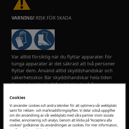
VARNING!
RISK FÖR SKADA
Var alltid försiktig när du flyttar apparater. För
tunga apparater är det säkrast att två personer
flyttar dem. Använd alltid skyddshandskar och
säkerhetsskor. Bär skyddshandskar hela tiden
för att skydda dig från skärskador från vassa
kanter.
Cookies
Vi använder cookies och andra tekniker för att optimera vår webbplats
samt för reklam- och marknadsföringssyften. Vi delar också uppgifter
om din användning av vår webbplats med våra partner inom sociala
medier, annonsering och analys. Genom att klicka på ”Acceptera alla
cookies” godkänner du användningen av cookies. För mer information,
VARNING!
RISK FÖR ÖGONSKADA