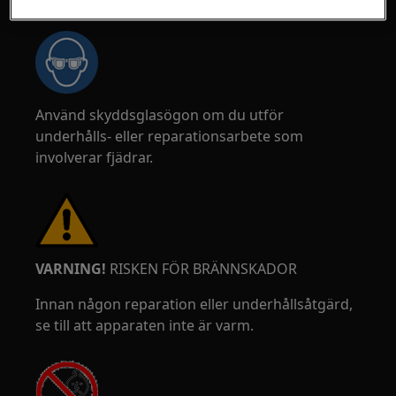
Använd skyddsglasögon om du utför
underhålls- eller reparationsarbete som
involverar fjädrar.
VARNING!
RISKEN FÖR BRÄNNSKADOR
Innan någon reparation eller underhållsåtgärd,
se till att apparaten inte är varm.