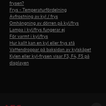
frysen?
Frys - Temperaturfördelning
Avfrostning av kyl / frys
Omhängning av dörren på kyl/frys
Lampa i kyl/frys fungerar ej
För varmt i kyl/frys
Hur kallt kan en kyl eller frys stå
Vattendroppar på baksidan av kylskåpet
Kylen eller kyl-frysen visar F3, F4, F5 på
displayen