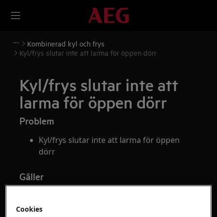
Kombinerad kyl och frys
Kyl/frys slutar inte att larma för öppen dörr
Kyl/frys slutar inte att
larma för öppen dörr
Problem
Kyl/frys slutar inte att larma för öppen
dörr
Gäller
Kyl
Kyl-frys
Cookies