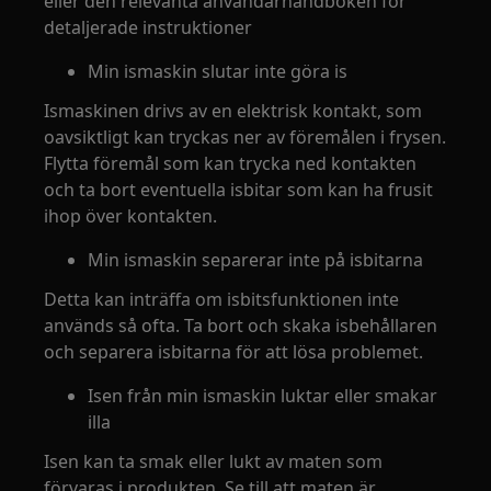
eller den relevanta användarhandboken för
detaljerade instruktioner
Min ismaskin slutar inte göra is
Ismaskinen drivs av en elektrisk kontakt, som
oavsiktligt kan tryckas ner av föremålen i frysen.
Flytta föremål som kan trycka ned kontakten
och ta bort eventuella isbitar som kan ha frusit
ihop över kontakten.
Min ismaskin separerar inte på isbitarna
Detta kan inträffa om isbitsfunktionen inte
används så ofta. Ta bort och skaka isbehållaren
och separera isbitarna för att lösa problemet.
Isen från min ismaskin luktar eller smakar
illa
Isen kan ta smak eller lukt av maten som
förvaras i produkten. Se till att maten är