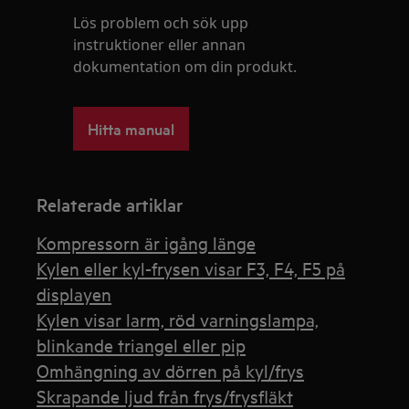
Lös problem och sök upp
instruktioner eller annan
dokumentation om din produkt.
Hitta manual
Relaterade artiklar
Kompressorn är igång länge
Kylen eller kyl-frysen visar F3, F4, F5 på
displayen
Kylen visar larm, röd varningslampa,
blinkande triangel eller pip
Omhängning av dörren på kyl/frys
Skrapande ljud från frys/frysfläkt