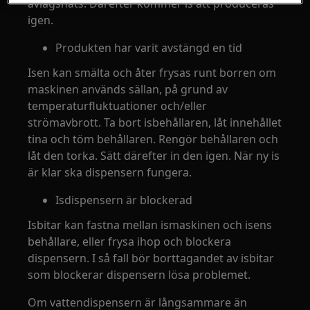
avlägsnats. Därefter kommer is att produceras
igen.
Produkten har varit avstängd en tid
Isen kan smälta och åter frysas runt borren om
maskinen används sällan, på grund av
temperaturfluktuationer och/eller
strömavbrott. Ta bort isbehållaren, låt innehållet
tina och töm behållaren. Rengör behållaren och
låt den torka. Sätt därefter in den igen. När ny is
är klar ska dispensern fungera.
Isdispensern är blockerad
Isbitar kan fastna mellan ismaskinen och isens
behållare, eller frysa ihop och blockera
dispensern. I så fall bör borttagandet av isbitar
som blockerar dispensern lösa problemet.
Om vattendispensern är långsammare än