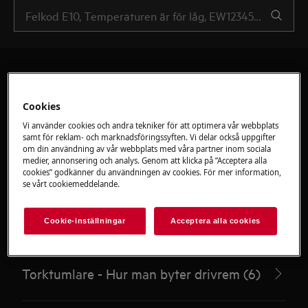
Cookies
Rekommenderade artiklar
Vi använder cookies och andra tekniker för att optimera vår webbplats
samt för reklam- och marknadsföringssyften. Vi delar också uppgifter
för
om din användning av vår webbplats med våra partner inom sociala
medier, annonsering och analys. Genom att klicka på ”Acceptera alla
Reparationsanvisningar -
cookies” godkänner du användningen av cookies. För mer information,
se vårt cookiemeddelande.
Torktumlare
Cookie-inställningar
Acceptera alla cookies
Torktumlare - Hur man byter drivrem (6)