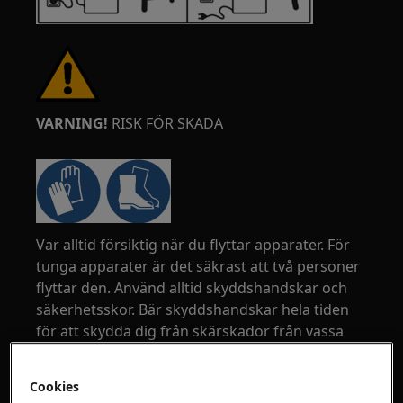
VARNING!
RISK FÖR SKADA
Var alltid försiktig när du flyttar apparater. För
tunga apparater är det säkrast att två personer
flyttar den. Använd alltid skyddshandskar och
säkerhetsskor. Bär skyddshandskar hela tiden
för att skydda dig från skärskador från vassa
kanter.
Cookies