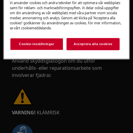
Vi använder cookies och andra tekniker för att optimera vår webbplats
samt för reklam- och marknadsföringssyften. Vi delar också uppgifter
om din användning av vår webbplats med våra partner inom sociala
medier, annonsering och analys. Genom att klicka på ”Acceptera alla
VARNING!
RISK FÖR ÖGONSKADA
cookies” godkänner du användningen av cookies. För mer information,
se vårt cookiemeddelande.
Cookie-inställningar
Acceptera alla cookies
Använd skyddsglasögon om du utför
underhålls- eller reparationsarbete som
involverar fjädrar.
VARNING!
KLÄMRISK