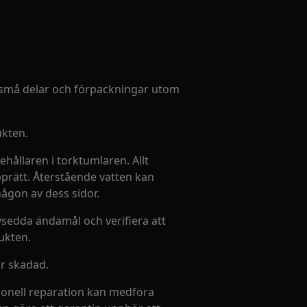
la små delar och förpackningar utom
ukten.
behållaren i torktumlaren. Allt
prätt. Återstående vatten kan
ågon av dess sidor.
vsedda ändamål och verifiera att
ukten.
är skadad.
sionell reparation kan medföra