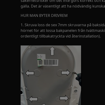
säkerhetsrisker om det inte görs korrekt och k
gälla. Det är väsentligt att ha nödvändig kunska
HUR MAN BYTER DRIVREM
1. Skruva loss de sex 7mm skruvarna på baksid
hörnet för att lossa bakpanelen från tvättmaskin
ordentligt tillbakatryckta vid återinstallation).