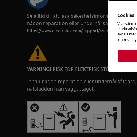
Cookies
Se alltid till att läsa säkerhetsinformationen
någon reparation eller underhållsåtgärd utförs
Vi använder
marknadsför
https://www.electrolux.com/support/user-manuals/
sociala medi
användninge
VARNING!
RISK FÖR ELEKTRISK STÖT
Innan någon reparation eller underhållsåtgärd,
nätsladden från vägguttaget.