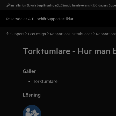
Installation (lokala begränsningar)
Snabb hemleverans
30 dagars öppet
Reservdelar & tillbehör
Supportartiklar
Support
EcoDesign
Reparationsinstruktioner
Reparations
Torktumlare - Hur man b
Gäller
Torktumlare
Lösning