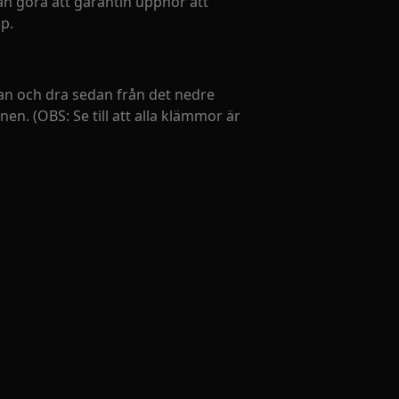
an göra att garantin upphör att
p.
an och dra sedan från det nedre
en. (OBS: Se till att alla klämmor är