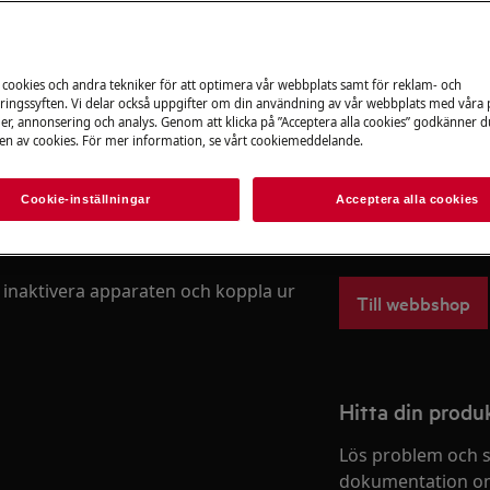
Boka service
 i produktens användarhandbok innan
.
 cookies och andra tekniker för att optimera vår webbplats samt för reklam- och
ingssyften. Vi delar också uppgifter om din användning av vår webbplats med våra
er, annonsering och analys. Genom att klicka på ”Acceptera alla cookies” godkänner d
Reservdelar & ti
n av cookies. För mer information, se vårt cookiemeddelande.
Beställ originalres
produkt från aeg 
Cookie-inställningar
Acceptera alla cookies
snabbt och billigt.
 inaktivera apparaten och koppla ur
Till webbshop
Hitta din prod
Lös problem och s
dokumentation om