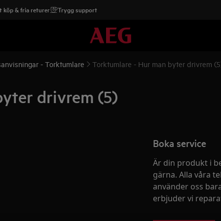
 köp & fria returer
Trygg support
anvisningar - Torktumlare
Torktumlare - Hur man byter drivrem (5
yter drivrem (5)
Boka service
Är din produkt i b
gärna. Alla våra te
använder oss bara
erbjuder vi reparati