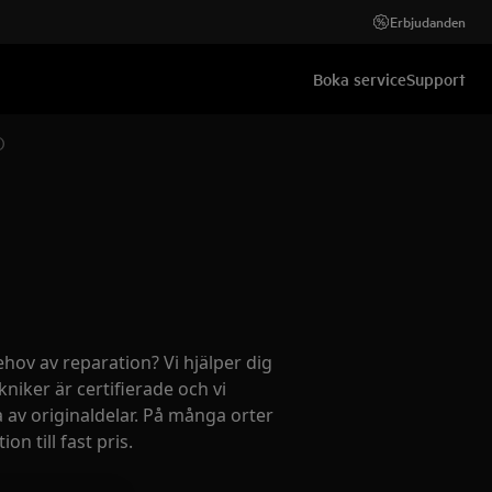
Erbjudanden
Boka service
Support
)
ehov av reparation? Vi hjälper dig
kniker är certifierade och vi
 av originaldelar. På många orter
on till fast pris.