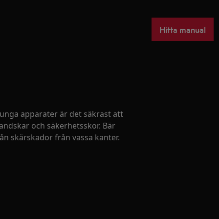
Hitta manual
 tunga apparater är det säkrast att
handskar och säkerhetsskor. Bär
ån skärskador från vassa kanter.