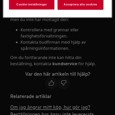
Lösning
Cookie-inställningar
Acceptera alla cookies
Om din beställning är markerad som levererad
men du inte har mottagit den:
Kontrollera med grannar eller
fastighetsförvaltningen.
Kontakta budfirman med hjälp av
spårningsinformationen.
Om du fortfarande inte kan hitta din
beställning, kontakta
kundservice
för hjälp.
Var den här artikeln till hjälp?
Relaterade artiklar
Om jag ångrar mitt köp, hur gör jag?
Beställningen har ännu inte levererats