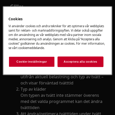
Gäller
Tvätt/torkmaskin
Cookies
Tvättmaskin
Vi använder cookies och andra tekniker för att optimera vår webbplats
Torktumlare
samt för reklam- och marknadsföringssyften. Vi delar också uppgifter
om din användning av vår webbplats med våra partner inom sociala
medier, annonsering och analys. Genom att klicka på ”Acceptera alla
Lösning
cookies” godkänner du användningen av cookies. För mer information,
se vårt cookiemeddelande.
Klädstoppning
En ojämn fyllning förlänger programmets
Cookie-inställningar
Acceptera alla cookies
längd. Detta är normalt för tvättmaskiner.
Tvättmaskinen uppskattar tvätttiden
utifrån aktuell belastning och typ av tvätt –
och visar förväntad tvätttid
Typ av kläder
Om typen av tvätt inte stämmer överens
med det valda programmet kan det ändra
tvätttiden
Att ändra/optimera tvätttiden under tvätt