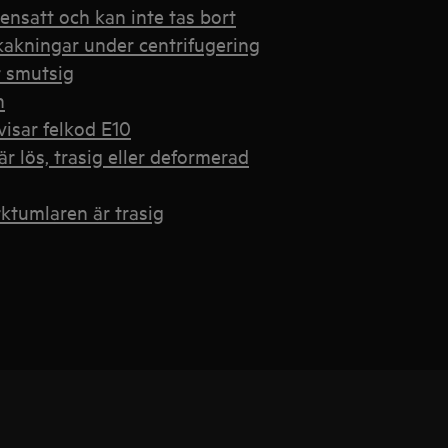
ensatt och kan inte tas bort
kakningar under centrifugering
r smutsig
n
isar felkod E10
 lös, trasig eller deformerad
ktumlaren är trasig