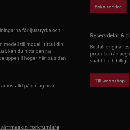
Boka service
lningarna för ljusstyrka och
Reservdelar & ti
modell till modell, titta i din
Beställ originalres
al, kan du hitta den
här
produkt från aeg 
e uppe till höger här på sidan
snabbt och billigt.
Till webbshop
är inställd på en låg nivå
 tvättmaskin-torktumlare