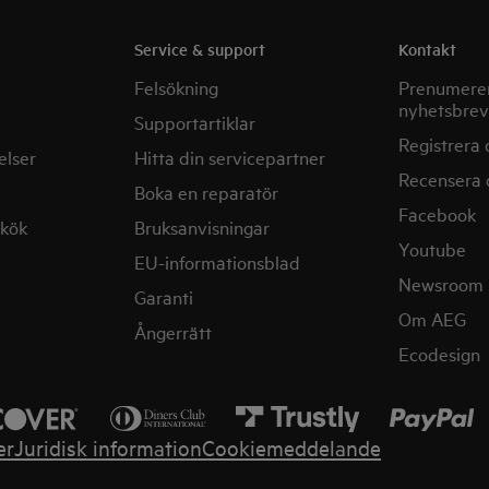
Service & support
Kontakt
Felsökning
Prenumerer
nyhetsbrev
Supportartiklar
Registrera 
elser
Hitta din servicepartner
Recensera 
Boka en reparatör
Facebook
mkök
Bruksanvisningar
Youtube
EU-informationsblad
Newsroom
Garanti
Om AEG
Ångerrätt
Ecodesign
er
Juridisk information
Cookiemeddelande