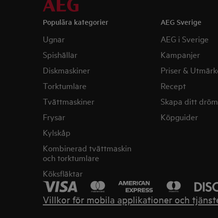
Populära kategorier
AEG Sverige
Ugnar
AEG i Sverige
Spishällar
Kampanjer
Diskmaskiner
Priser & Utmärk
Torktumlare
Recept
Tvättmaskiner
Skapa ditt drö
Frysar
Köpguider
Kylskåp
Kombinerad tvättmaskin
och torktumlare
Köksfläktar
Villkor för mobila applikationer och tjänst