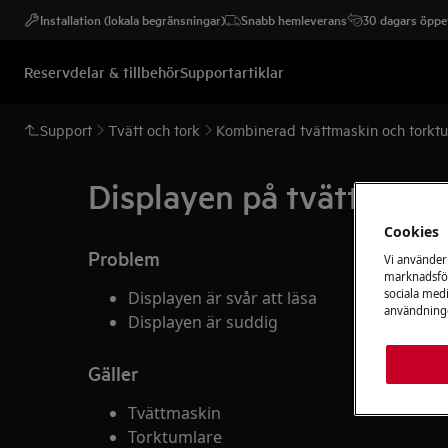
Installation (lokala begränsningar)
Snabb hemleverans
30 dagars öppet
Reservdelar & tillbehör
Supportartiklar
Support
Tvätt och tork
Kombinerad tvättmaskin och torkt
Displayen på tvättmaski
Cookies
Problem
Vi använder
marknadsför
sociala medi
Displayen är svår att läsa
användninge
Displayen är suddig
Gäller
Tvättmaskin
Torktumlare