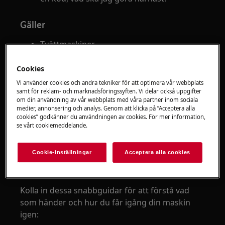
Gäller
Tvättmaskiner
Tvätt-torkar
Cookies
Lösning
Vi använder cookies och andra tekniker för att optimera vår webbplats
samt för reklam- och marknadsföringssyften. Vi delar också uppgifter
om din användning av vår webbplats med våra partner inom sociala
Om din tvättmaskin blinkar med lampor, piper
medier, annonsering och analys. Genom att klicka på ”Acceptera alla
eller visar en felkod – försöker den troligen
cookies” godkänner du användningen av cookies. För mer information,
uppmärksamma dig på ett specifikt problem.
se vårt cookiemeddelande.
God nyhet:
De flesta av dessa problem kan
Cookie-inställningar
Acceptera alla cookies
enkelt åtgärdas hemma utan att behöva en
tekniker!
Kolla in dessa snabbguidar för att förstå vad
som händer och hur du får igång din maskin
igen: