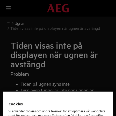
Ugnar
Tiden visas inte på displayen när ugnen är avstängd
Tiden visas inte på
displayen när ugnen är
avstängd
Problem
Tiden på ugnen syns inte
Displayen fungerar inte när ugnen är
avstängd
Displayen är avstängd
Cookies
Vi använder cookies och andra tekniker för att optimera vår webbplats
samt för reklam- och marknadsföringssyften. Vi delar också uppgifter