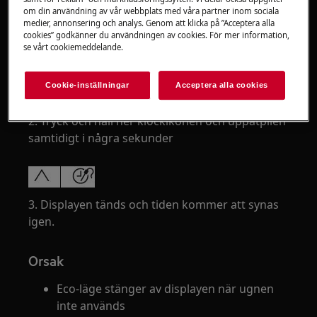
Gäller
om din användning av vår webbplats med våra partner inom sociala
medier, annonsering och analys. Genom att klicka på ”Acceptera alla
Ugnar
cookies” godkänner du användningen av cookies. För mer information,
se vårt cookiemeddelande.
Lösning
Cookie-inställningar
Acceptera alla cookies
Stäng av ugnen
2. Tryck och håll ner klockikonen och uppåtpilen
samtidigt i några sekunder
3. Displayen tänds och tiden kommer att synas
igen.
Orsak
Eco-läge stänger av displayen när ugnen
inte används