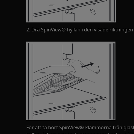
2. Dra SpinView®-hyllan i den visade riktningen
För att ta bort SpinView®-klämmorna från glas