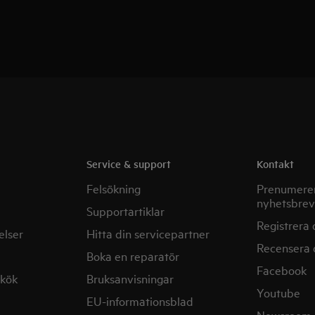
Service & support
Kontakt
Felsökning
Prenumerer
nyhetsbrev
Supportartiklar
Registrera 
elser
Hitta din servicepartner
Recensera 
Boka en reparatör
Facebook
mkök
Bruksanvisningar
Youtube
EU-informationsblad
Newsroom