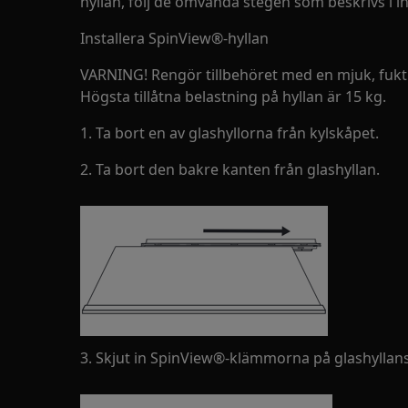
hyllan, följ de omvända stegen som beskrivs i i
Installera SpinView®-hyllan
VARNING! Rengör tillbehöret med en mjuk, fukti
Högsta tillåtna belastning på hyllan är 15 kg.
1. Ta bort en av glashyllorna från kylskåpet.
2. Ta bort den bakre kanten från glashyllan.
3. Skjut in SpinView®-klämmorna på glashyllan