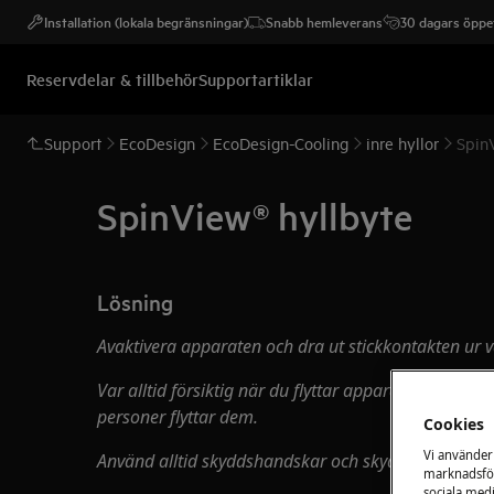
Installation (lokala begränsningar)
Snabb hemleverans
30 dagars öppet
Reservdelar & tillbehör
Supportartiklar
Support
EcoDesign
EcoDesign-Cooling
inre hyllor
Spin
SpinView® hyllbyte
Lösning
Avaktivera apparaten och dra ut stickkontakten ur
v
Var alltid försiktig när du flyttar apparater, för tu
personer flyttar dem.
Cookies
Vi använder
Använd alltid skyddshandskar och skyddsskor.
marknadsför
sociala medi