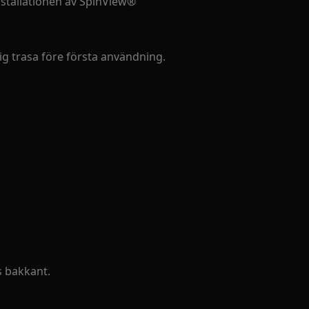
nstallationen av SpinView®
g trasa före första användning.
s bakkant.