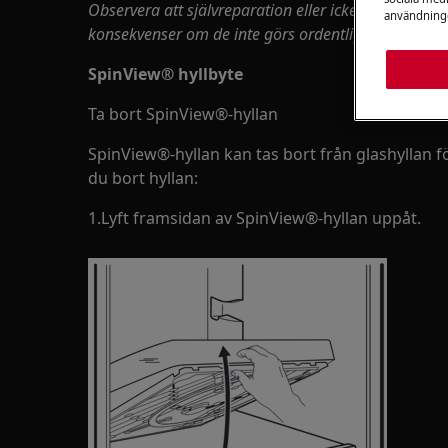
Observera att självreparation eller icke-profession
användninge
konsekvenser om de inte görs ordentligt
SpinView® hyllbyte
Ta bort SpinView®-hyllan
SpinView®-hyllan kan tas bort från glashyllan fö
du bort hyllan:
1.Lyft framsidan av SpinView®-hyllan uppåt.