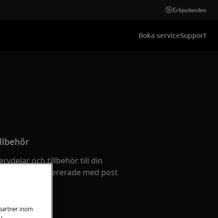
Erbjudanden
Boka service
Support
llbehör
ervdelar och tillbehör till din
och få dem levererade med post
 partner inom
u