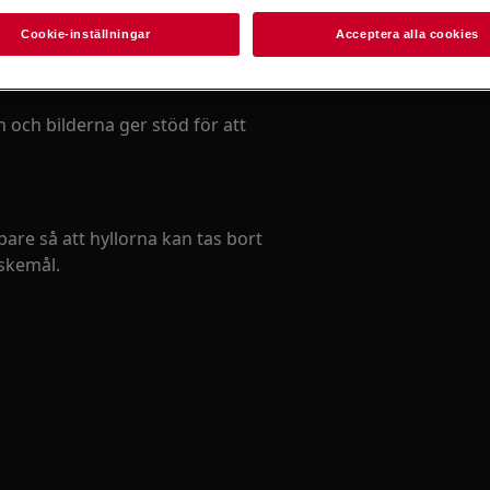
ell reparation kan få säkerhetsmässiga
Cookie-inställningar
Acceptera alla cookies
n och bilderna ger stöd för att
are så att hyllorna kan tas bort
skemål.