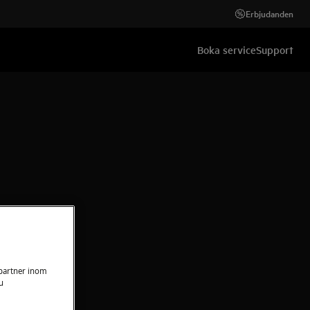
Erbjudanden
Boka service
Support
 partner inom
u