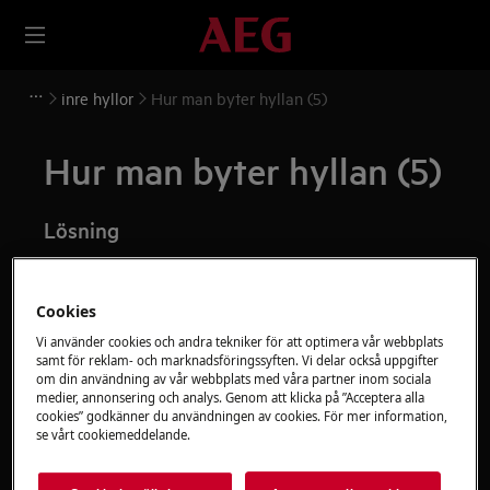
inre hyllor
Hur man byter hyllan (5)
Hur man byter hyllan (5)
Lösning
Avaktivera apparaten och dra ut stickkontakten ur
vägguttaget
före underhållsarbete
.
Cookies
Var alltid försiktig när du flyttar apparater, för tunga
Vi använder cookies och andra tekniker för att optimera vår webbplats
samt för reklam- och marknadsföringssyften. Vi delar också uppgifter
apparater är det nödvändigt att två personer flyttar
om din användning av vår webbplats med våra partner inom sociala
dem.
medier, annonsering och analys. Genom att klicka på ”Acceptera alla
cookies” godkänner du användningen av cookies. För mer information,
se vårt cookiemeddelande.
Använd alltid skyddshandskar och skyddsskor.
Observera att självreparation eller icke-professionell