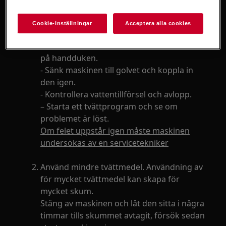
ca. 10–15 cm mellan golv och främre
fotspark.
Cookie-inställningar
Acceptera alla cookies
- Håll maskinen på plats i 30–40 sekunder
för att låta vattnet i bottenbrickan rinna av
på handduken.
- Sänk maskinen till golvet och koppla in
den igen.
- Kontrollera vattentillförsel och avlopp.
– Starta ett tvättprogram och se om
problemet är löst.
Om felet uppstår igen måste maskinen
undersökas av en servicetekniker
Använd mindre tvättmedel. Användning av
för mycket tvättmedel kan skapa för
mycket skum.
Stäng av maskinen och låt den sitta i några
timmar tills skummet avtagit, försök sedan