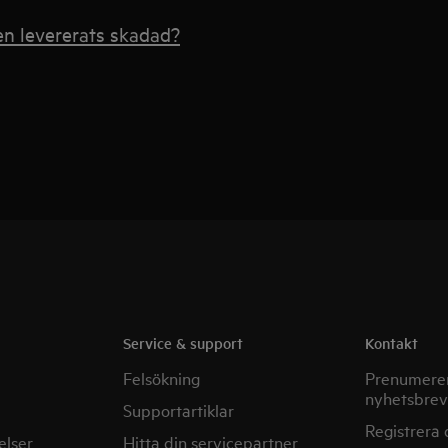
en levererats skadad?
Service & support
Kontakt
Felsökning
Prenumerer
nyhetsbrev
Supportartiklar
Registrera 
elser
Hitta din servicepartner