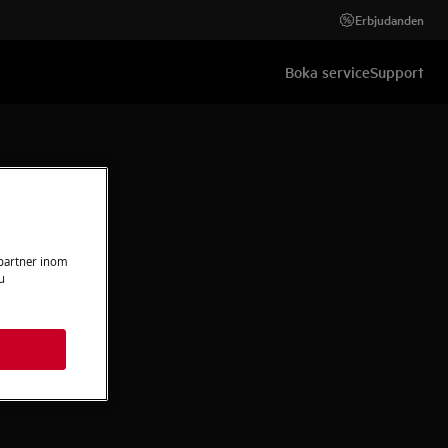
Erbjudanden
Boka service
Support
 partner inom
u