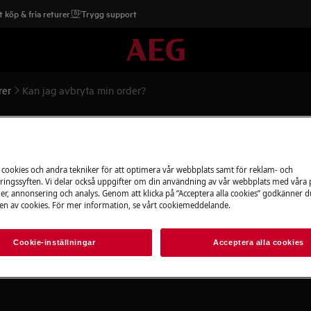
 köp & fria returer
Trygg support
rer
Kan jag avbryta min order?
er?
 cookies och andra tekniker för att optimera vår webbplats samt för reklam- och
ingssyften. Vi delar också uppgifter om din användning av vår webbplats med våra
er, annonsering och analys. Genom att klicka på ”Acceptera alla cookies” godkänner d
lning?
n av cookies. För mer information, se vårt cookiemeddelande.
Cookie-inställningar
Acceptera alla cookies
?