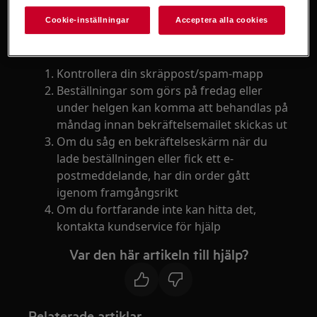
Din orderbekräftelse skickas till din
Cookie-inställningar
Acceptera alla cookies
angivna mailadress efter att du lagt din
order. Om du inte har fått det:
Kontrollera din skräppost/spam-mapp
Beställningar som görs på fredag eller
under helgen kan komma att behandlas på
måndag innan bekräftelsemailet skickas ut
Om du såg en bekräftelseskärm när du
lade beställningen eller fick ett e-
postmeddelande, har din order gått
igenom framgångsrikt
Om du fortfarande inte kan hitta det,
kontakta kundservice för hjälp
Var den här artikeln till hjälp?
Relaterade artiklar