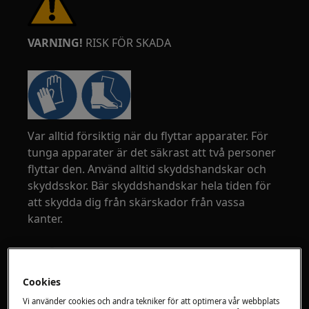
VARNING!
RISK FÖR SKADA
Var alltid försiktig när du flyttar apparater. För
tunga apparater är det säkrast att två personer
flyttar den. Använd alltid skyddshandskar och
skyddsskor. Bär skyddshandskar hela tiden för
att skydda dig från skärskador från vassa
kanter.
Cookies
Vi använder cookies och andra tekniker för att optimera vår webbplats
VARNING!
RISK FÖR ÖGONSKADA