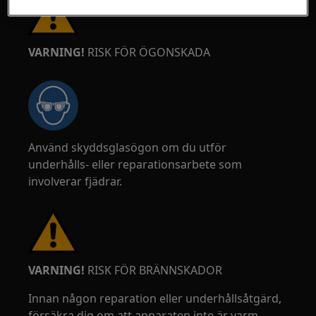
VARNING!
RISK FÖR ÖGONSKADA
Använd skyddsglasögon om du utför
underhålls- eller reparationsarbete som
involverar fjädrar.
VARNING!
RISK FÖR BRÄNNSKADOR
Innan någon reparation eller underhållsåtgärd,
försäkra dig om att apparaten inte är varm.