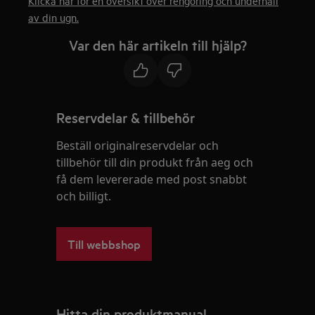
Klicka här för en översikt över rengöring och underhåll
av din ugn.
Var den här artikeln till hjälp?
Reservdelar & tillbehör
Beställ originalreservdelar och
tillbehör till din produkt från aeg och
få dem levererade med post snabbt
och billigt.
Till webbshop
Hitta din produktmanual