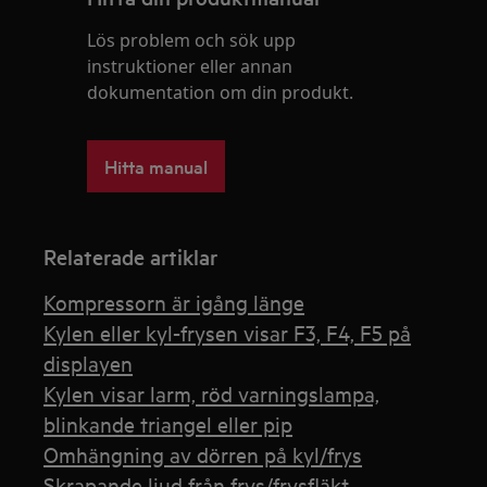
Lös problem och sök upp
instruktioner eller annan
dokumentation om din produkt.
Hitta manual
Relaterade artiklar
Kompressorn är igång länge
Kylen eller kyl-frysen visar F3, F4, F5 på
displayen
Kylen visar larm, röd varningslampa,
blinkande triangel eller pip
Omhängning av dörren på kyl/frys
Skrapande ljud från frys/frysfläkt