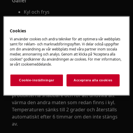
Gäller
Kyl och frys
Kylskåp
Frysar
Cookies
Vi använder cookies och andra tekniker för att optimera vår webbplats
Lösning
samt för reklam- och marknadsföringssyften. Vi delar också uppgifter
om din användning av vår webbplats med våra partner inom sociala
medier, annonsering och analys. Genom att klicka på ”Acceptera alla
cookies” godkänner du användningen av cookies. För mer information,
se vårt cookiemeddelande.
Om du behöver sätta in en stor mängd varm
mat i kylfacket, till exempel efter att ha gjort
matinköpen, föreslår vi att du aktiverar
Cookie-inställningar
Acceptera alla cookies
Powercool/Coolmatic-funktionen för att kyla
produkterna snabbare och för att undvika att
värma den andra maten som redan finns i kyl.
Temperaturen sänks till 2 grader och återställs
automatiskt efter 6 timmar om den inte stängs
av.