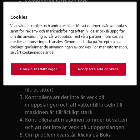
Kombinerad tvätt och tork
Lösning
Cookies
Vi använder cookies och andra tekniker för att optimera vår webbplats
Om sköljstopp, extra sköljning eller
samt för reklam- och marknadsföringssyften. Vi delar också uppgifter
fördröjd start har valts, testa att avaktivera
om din användning av vår webbplats med våra partner inom sociala
medier, annonsering och analys. Genom att klicka på ”Acceptera alla
funktionerna. I din manual finns
cookies” godkänner du användningen av cookies. För mer information,
instruktion om hur du ska göra, har du
se vårt cookiemeddelande.
ingen manual kan du hitta den
här
Gör rent nålfiltret och kontrollera så att
Cookie-inställningar
Acceptera alla cookies
det inte är igentäppt med smuts (det är
normalt att vatten är kvar i utrymmet där
filtret sitter)
Kontrollera att det inte är veck på
inloppslangen och att vattentillförseln till
maskinen är tillräckligt stark
Kontrollera att maskinen tömmer ut vatten
och att det inte är veck på utloppsslangen
Om problem kvarstår, klicka på Boka