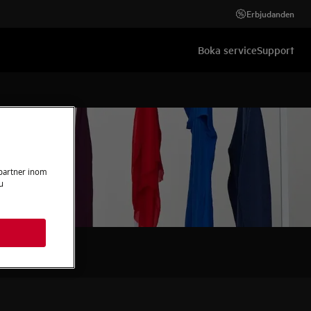
Erbjudanden
Boka service
Support
 partner inom
u