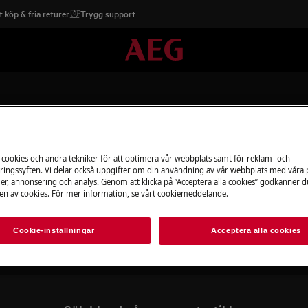
 köp & fria returer
Trygg support
 cookies och andra tekniker för att optimera vår webbplats samt för reklam- och
ingssyften. Vi delar också uppgifter om din användning av vår webbplats med våra
Stöd för Tvätt och tork
er, annonsering och analys. Genom att klicka på ”Acceptera alla cookies” godkänner d
n av cookies. För mer information, se vårt cookiemeddelande.
Cookie-inställningar
Acceptera alla cookies