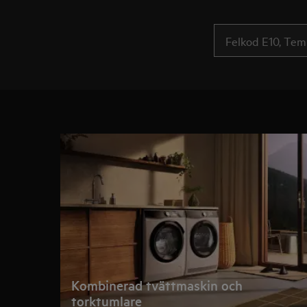
Kombinerad tvättmaskin och
torktumlare