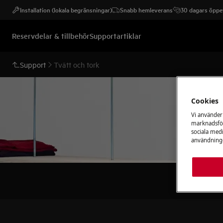
Installation (lokala begränsningar)
Snabb hemleverans
30 dagars öppet
Reservdelar & tillbehör
Supportartiklar
Support
Tvätt och tork
Cookies
Vi använder
marknadsför
sociala medi
användninge