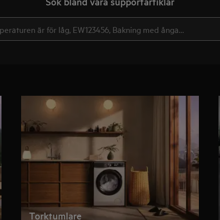
Sök bland våra supportartiklar
Torktumlare