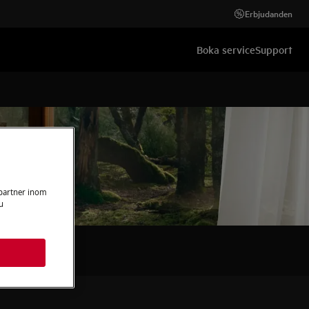
Erbjudanden
Boka service
Support
 partner inom
u