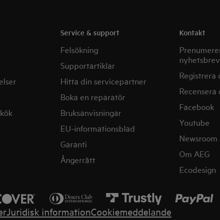
Service & support
Kontakt
Felsökning
Prenumerer
nyhetsbrev
Supportartiklar
Registrera 
elser
Hitta din servicepartner
Recensera 
Boka en reparatör
Facebook
mkök
Bruksanvisningar
Youtube
EU-informationsblad
Newsroom
Garanti
Om AEG
Ångerrätt
Ecodesign
er
Juridisk information
Cookiemeddelande