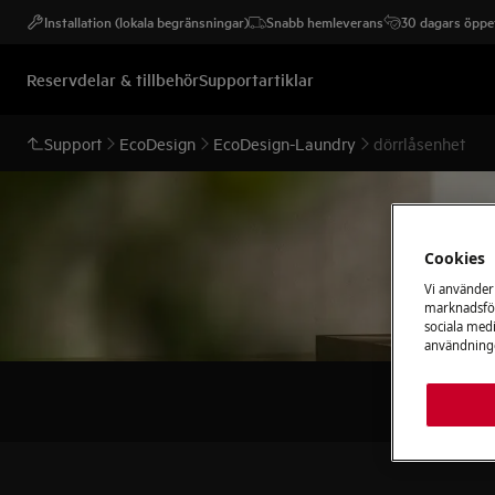
Installation (lokala begränsningar)
Snabb hemleverans
30 dagars öppet
Reservdelar & tillbehör
Supportartiklar
Support
EcoDesign
EcoDesign-Laundry
dörrlåsenhet
Cookies
Vi använder
marknadsför
sociala medi
användninge