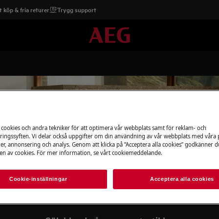
 köp & fria returer
Trygg support
 cookies och andra tekniker för att optimera vår webbplats samt för reklam- och
Stöd för dörrlåsenhet
ingssyften. Vi delar också uppgifter om din användning av vår webbplats med våra
er, annonsering och analys. Genom att klicka på ”Acceptera alla cookies” godkänner d
n av cookies. För mer information, se vårt cookiemeddelande.
Cookie-inställningar
Acceptera alla cookies