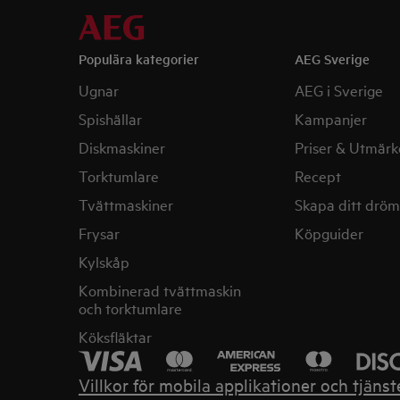
Populära kategorier
AEG Sverige
Ugnar
AEG i Sverige
Spishällar
Kampanjer
Diskmaskiner
Priser & Utmärk
Torktumlare
Recept
Tvättmaskiner
Skapa ditt drö
Frysar
Köpguider
Kylskåp
Kombinerad tvättmaskin
och torktumlare
Köksfläktar
Villkor för mobila applikationer och tjänst