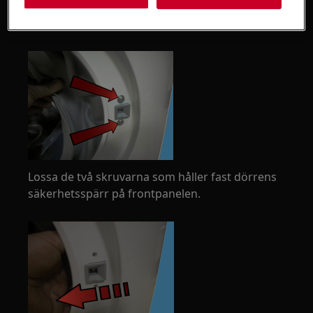
Ta bort den aktuella delen av bälgtätningen från
enheten.
Lossa de två skruvarna som håller fast dörrens
säkerhetsspärr på frontpanelen.