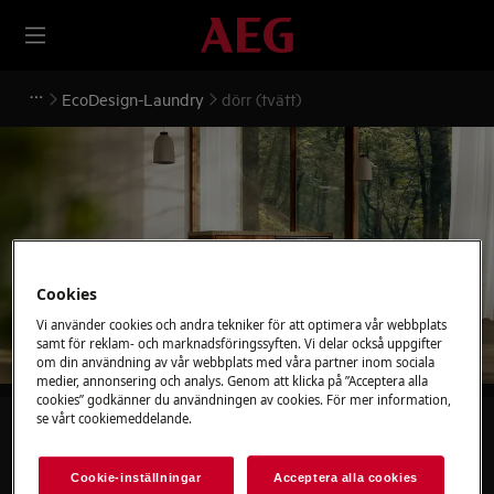
EcoDesign-Laundry
dörr (tvätt)
Stöd för dörr (tvätt)
Cookies
Vi använder cookies och andra tekniker för att optimera vår webbplats
samt för reklam- och marknadsföringssyften. Vi delar också uppgifter
om din användning av vår webbplats med våra partner inom sociala
medier, annonsering och analys. Genom att klicka på ”Acceptera alla
cookies” godkänner du användningen av cookies. För mer information,
se vårt cookiemeddelande.
Sök bland våra supportartiklar
Cookie-inställningar
Acceptera alla cookies