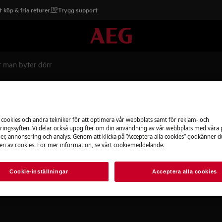
 köp & fria returer
Trygg support
 man byter dörr
 cookies och andra tekniker för att optimera vår webbplats samt för reklam- och
ingssyften. Vi delar också uppgifter om din användning av vår webbplats med våra
er, annonsering och analys. Genom att klicka på ”Acceptera alla cookies” godkänner d
n av cookies. För mer information, se vårt cookiemeddelande.
ägguttaget
före underhållsarbete
.
Cookie-inställningar
Acceptera alla cookies
nga apparater är det nödvändigt att två