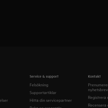
Service & support
Kontakt
Felsökning
Prenumerer
nyhetsbrev
Supportartiklar
Registrera 
elser
Hitta din servicepartner
Recensera 
Boka en reparatör