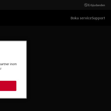
Erbjudanden
Boka service
Support
 partner inom
u