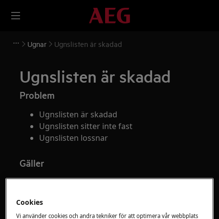
Ugnar
Ugnslisten är skadad
Ugnslisten är skadad
Problem
Ugnslisten är skadad
Ugnslisten sitter inte fast
Ugnslisten lossnar
Gäller
Ugn
Spis
Cookies
Vi använder cookies och andra tekniker för att optimera vår webbplats