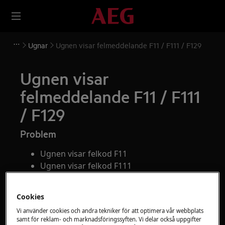
Ugnar
Ugnen visar felmeddelande F11 / F111 / F129
Ugnen visar
felmeddelande F11 / F111
/ F129
Problem
Ugnen visar felkod F11
Ugnen visar felkod F111
Ugnen visar felkod F129
Cookies
Gäller
Vi använder cookies och andra tekniker för att optimera vår webbplats
samt för reklam- och marknadsföringssyften. Vi delar också uppgifter
Ugn