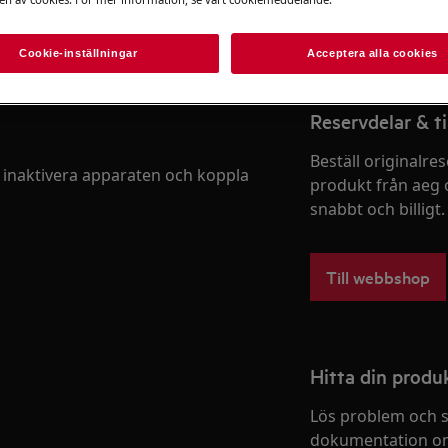
Boka service
Cookie-inställningar
Acceptera alla cookies
Reservdelar & ti
Beställ originalres
 inaktivera apparaten och koppla
produkt från aeg 
snabbt och billigt.
Till webbshop
Hitta din prod
Lös problem och s
dokumentation om