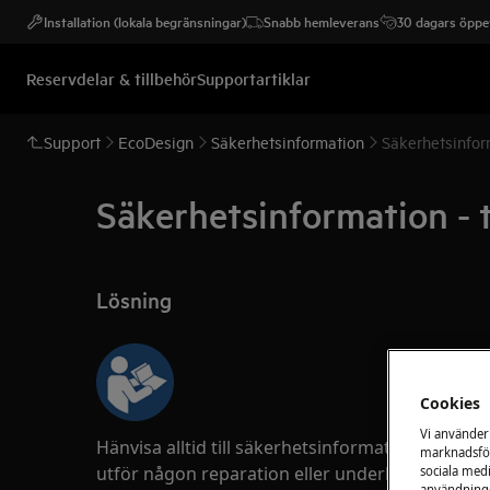
Installation (lokala begränsningar)
Snabb hemleverans
30 dagars öppet
Reservdelar & tillbehör
Supportartiklar
Support
EcoDesign
Säkerhetsinformation
Säkerhetsinfor
Säkerhetsinformation - 
Lösning
Cookies
Vi använder
Hänvisa alltid till säkerhetsinformationen i 
marknadsför
utför någon reparation eller underhållsåtgärd.
sociala medi
användninge