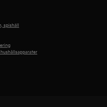
, spishäll
ering
hushållsapparater