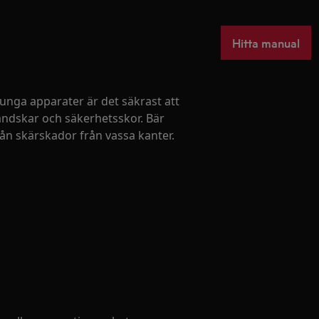
Hitta manual
 tunga apparater är det säkrast att
handskar och säkerhetsskor. Bär
ån skärskador från vassa kanter.