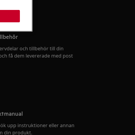
llbehör
ervdelar och tillbehör till din
och få dem levererade med post
uktmanual
ök upp instruktioner eller annan
 din produkt.