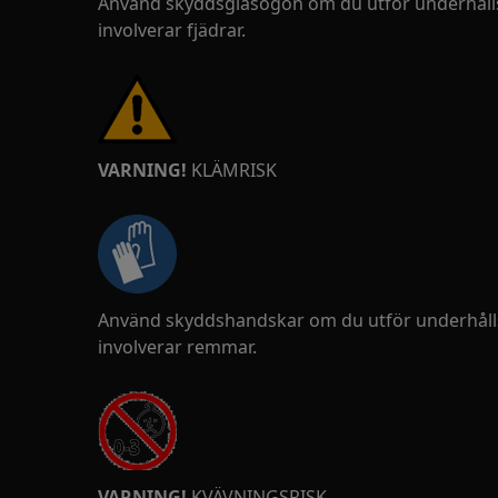
Använd skyddsglasögon om du utför underhålls
involverar fjädrar.
VARNING!
KLÄMRISK
Använd skyddshandskar om du utför underhålls
involverar remmar.
VARNING!
KVÄVNINGSRISK