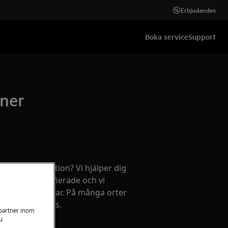
Erbjudanden
Boka service
Support
iner
ehov av reparation? Vi hjälper dig
kniker är certifierade och vi
 av originaldelar. På många orter
on till fast pris.
 partner inom
u