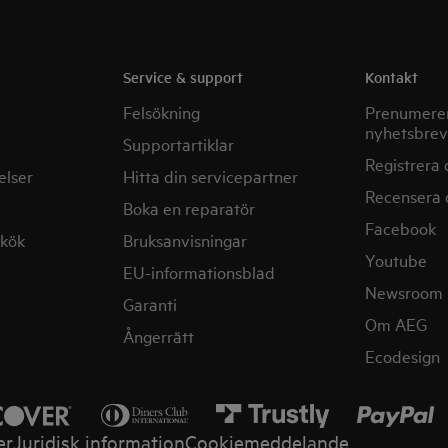
Service & support
Kontakt
Felsökning
Prenumerer
nyhetsbrev
Supportartiklar
Registrera 
elser
Hitta din servicepartner
Recensera 
Boka en reparatör
Facebook
mkök
Bruksanvisningar
Youtube
EU-informationsblad
Newsroom
Garanti
Om AEG
Ångerrätt
Ecodesign
er
Juridisk information
Cookiemeddelande