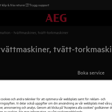
 köp & fria returer
Trygg support
mation - tvättmaskiner, tvätt-torkmaskiner
tvättmaskiner, tvätt-torkmask
Boka service
Är din produkt i b
gärna. Alla våra te
använder oss bara
 cookies och andra tekniker för att optimera vår webbplats samt för reklam- och
erbjuder vi reparati
produktens användarhandbok innan du
ingssyften. Vi delar också uppgifter om din användning av vår webbplats med våra
https://www.electrolux.com/support/user-
er, annonsering och analys. Genom att klicka på ”Acceptera alla cookies” godkänner d
n av cookies. För mer information, se vårt cookiemeddelande.