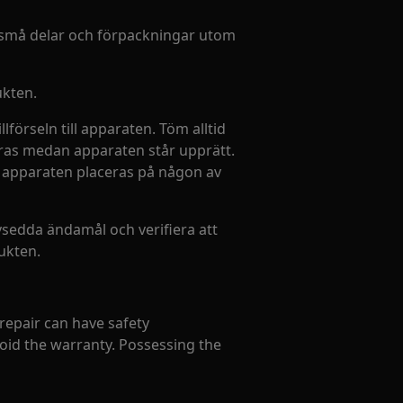
la små delar och förpackningar utom
ukten.
lförseln till apparaten. Töm alltid
föras medan apparaten står upprätt.
 apparaten placeras på någon av
vsedda ändamål och verifiera att
ukten.
 repair can have safety
oid the warranty. Possessing the